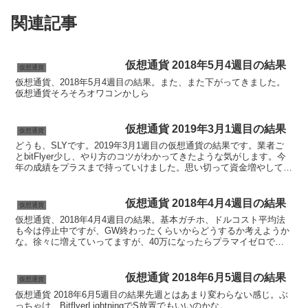
関連記事
仮想通貨 2018年5月4週目の結果
仮想通貨
仮想通貨、2018年5月4週目の結果。また、また下がってきました。
仮想通貨そろそろオワコンかしら
仮想通貨 2019年3月1週目の結果
仮想通貨
どうも、SLYです。2019年3月1週目の仮想通貨の結果です。業者ご
とbitFlyer少し、やり方のコツがわかってきたような気がします。今
年の成績をプラスまで持っていけました。思い切って資金増やしても
いいかなと思ってます。なんせ1000円で...
仮想通貨 2018年4月4週目の結果
仮想通貨
仮想通貨、2018年4月4週目の結果。基本ガチホ、ドルコスト平均法
も今は停止中ですが、GW終わったくらいからどうするか考えようか
な。徐々に増えていってますが、40万になったらプラマイゼロで
す。もう少ししっかりチャート見れていたら早めにドルコ...
仮想通貨 2018年6月5週目の結果
仮想通貨
仮想通貨 2018年6月5週目の結果先週とはあまり変わらない感じ。ぶ
っちゃけ、BitflyerLightningでS放置でもいいのかな。