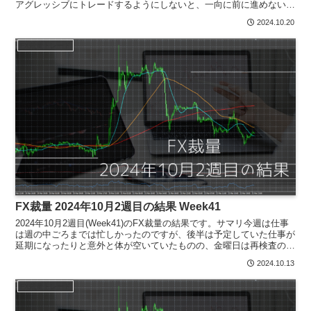
アグレッシブにトレードするようにしないと、一向に前に進めないで
すね。ヒロセ通商でCFDを扱いだしていた...
2024.10.20
FX裁量トレード
FX裁量 2024年10月2週目の結果 Week41
2024年10月2週目(Week41)のFX裁量の結果です。サマリ今週は仕事
は週の中ごろまでは忙しかったのですが、後半は予定していた仕事が
延期になったりと意外と体が空いていたものの、金曜日は再検査の前
準備で休みにしていたりと何ともいえない感...
2024.10.13
FX裁量トレード