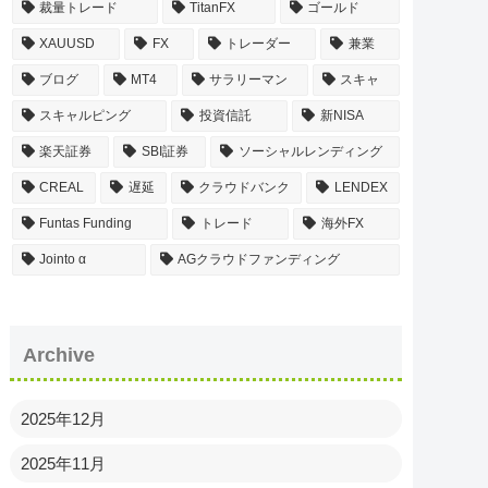
裁量トレード
TitanFX
ゴールド
XAUUSD
FX
トレーダー
兼業
ブログ
MT4
サラリーマン
スキャ
スキャルピング
投資信託
新NISA
楽天証券
SBI証券
ソーシャルレンディング
CREAL
遅延
クラウドバンク
LENDEX
Funtas Funding
トレード
海外FX
Jointo α
AGクラウドファンディング
Archive
2025年12月
2025年11月