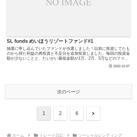
SL funds めいほうリゾートファンド#1
抽選に申し込んでいたファンドが当選しました！以前に投資してたも
のから得た利益の再投資と不足分を追加投資しました。毎回の投資金
額が少ないことと、たいがい最低金額が1万、2万、5万などのファン
ドが多いため利益分で再投資がなかなかできないので、複...
2020.10.07
次のページ
次
1
2
6
へ
ホーム
トレード日記
ソーシャルレンディング