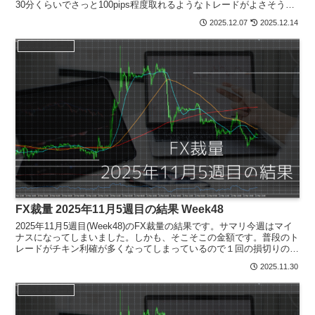
30分くらいでさっと100pips程度取れるようなトレードがよさそうに
自分は感じました。業者ごとTita...
2025.12.07
2025.12.14
FX裁量トレード
FX裁量 2025年11月5週目の結果 Week48
2025年11月5週目(Week48)のFX裁量の結果です。サマリ今週はマイ
ナスになってしまいました。しかも、そこそこの金額です。普段のト
レードがチキン利確が多くなってしまっているので１回の損切りの影
響が大きいですね…チキン利確せずしっかり...
2025.11.30
FX裁量トレード