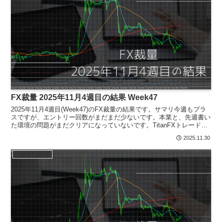
FX裁量 2025年11月4週目の結果 Week47
2025年11月4週目(Week47)のFX裁量の結果です。サマリ今週もプラ
スですが、エントリー回数がまだまだ少ないです。本業と、先週書い
た環境の問題がまだクリアになっていないです。TitanFXトレード履
歴ポジションなしまとめ裁量トレード...
2025.11.30
FX裁量トレード