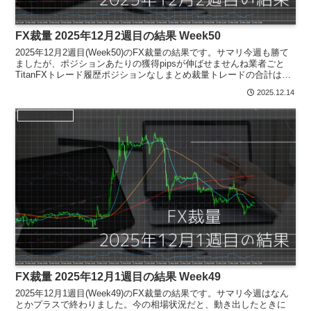
FX裁量 2025年12月2週目の結果 Week50
2025年12月2週目(Week50)のFX裁量の結果です。サマリ今週も勝て
ましたが、ポジションあたりの獲得pipsが伸ばせませんね業者ごと
TitanFXトレード履歴ポジションなしまとめ裁量トレードの合計は
2,078円でした。FXトレード累...
2025.12.14
FX裁量トレード
FX裁量 2025年12月1週目の結果 Week49
2025年12月1週目(Week49)のFX裁量の結果です。サマリ今週はなん
とかプラスで終わりました。今の相場状況だと、動き出したときに