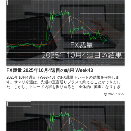
FX裁量トレード
FX裁量 2025年10月4週目の結果 Week43
2025年10月4週目（Week43）のFX裁量トレードの結果を報告しま
す。サマリ今週は、先週の宣言通りプラスで終えることができまし
た。しかし、トレード内容を振り返ると、全体的に慎重になりすぎ
た、いわば「遠慮がちなトレード」だったと反省して...
2025.10.25
FX裁量トレード