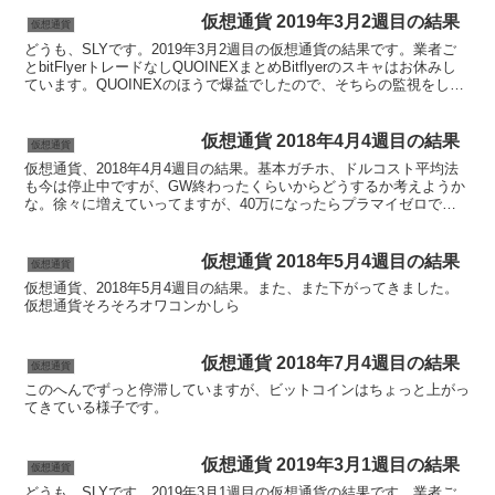
仮想通貨 2019年3月2週目の結果
仮想通貨
どうも、SLYです。2019年3月2週目の仮想通貨の結果です。業者ご
とbitFlyerトレードなしQUOINEXまとめBitflyerのスキャはお休みし
ています。QUOINEXのほうで爆益でしたので、そちらの監視をして
いました。一旦上げ止ま...
仮想通貨 2018年4月4週目の結果
仮想通貨
仮想通貨、2018年4月4週目の結果。基本ガチホ、ドルコスト平均法
も今は停止中ですが、GW終わったくらいからどうするか考えようか
な。徐々に増えていってますが、40万になったらプラマイゼロで
す。もう少ししっかりチャート見れていたら早めにドルコ...
仮想通貨 2018年5月4週目の結果
仮想通貨
仮想通貨、2018年5月4週目の結果。また、また下がってきました。
仮想通貨そろそろオワコンかしら
仮想通貨 2018年7月4週目の結果
仮想通貨
このへんでずっと停滞していますが、ビットコインはちょっと上がっ
てきている様子です。
仮想通貨 2019年3月1週目の結果
仮想通貨
どうも、SLYです。2019年3月1週目の仮想通貨の結果です。業者ご