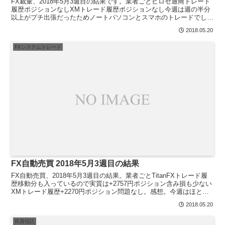
FX裁量、2018年5月3週目の結果です。業者ごとヒロセ通商トレード
履歴ポジションなしXMトレード履歴ポジションなし今週は週の半分
以上がプチ出張だったためノートパソコンとスマホのトレードでし
た。なのでかなり慎重目にトレードしてました。また、...
2018.05.20
FXシステムトレード
FX自動売買 2018年5月3週目の結果
FX自動売買、2018年5月3週目の結果。業者ごとTitanFXトレード履
歴移動分も入っているので実質は+2757円ポジション含み損も少ない
XMトレード履歴+2270円ポジション問題なし。感想。今週はほとん
ど見ることもなかったけど安定して可...
2018.05.20
投資信託