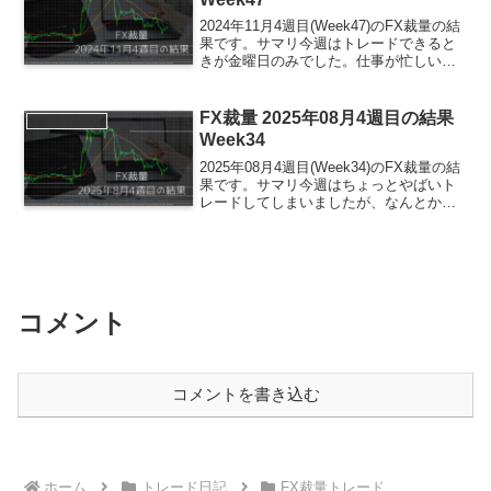
2024年11月4週目(Week47)のFX裁量の結
果です。サマリ今週はトレードできると
きが金曜日のみでした。仕事が忙しい上
に、体調も崩してしまいました。ほんと
最悪です。そして、私がいつも苦手とし
ている、前回トレードから期間が空いて
FX裁量 2025年08月4週目の結果
FX裁量トレード
いるとき...
Week34
2025年08月4週目(Week34)のFX裁量の結
果です。サマリ今週はちょっとやばいト
レードしてしまいましたが、なんとか勝
てました。今週のトレード振り返りエン
トリータイミング結果またしても、上が
っているところをSで立ち向かってしまい
ました...
コメント
コメントを書き込む
ホーム
トレード日記
FX裁量トレード