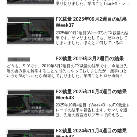
乗り切りました。業者ごとTitanFXトレー
ド履歴ポジションなしまとめ裁量トレー
ドの合計は461円でした。今週も夜間に何
度かポジションを取りました。ほと...
FX裁量 2025年09月2週目の結果
FX裁量トレード
Week37
2025年09月2週目(Week37)のFX裁量の結
果です。サマリまたしても、ゼロカして
しまいました。ほんとに何しているのだ
ろうか…112,000円ほど一気に失ってしま
いました…今年プラテンまでまた道のり
が遠くなってしまいました…もう、9月...
FX裁量 2019年3月2週目の結果
FX裁量トレード
どうも、SLYです。2019年3月2週目のFX裁量の結果です。今週は先
週の含み損を解消することを目的にやっておりましたが、無事に(と
いうか気がついたら)解消しておりました。業者ごとヒロセ通商トレ
ード履歴なしポジションなしXMトレード履歴なし...
FX裁量 2025年10月4週目の結果
FX裁量トレード
Week43
2025年10月4週目（Week43）のFX裁量ト
レードの結果を報告します。サマリ今週
は、先週の宣言通りプラスで終えること
ができました。しかし、トレード内容を
振り返ると、全体的に慎重になりすぎ
た、いわば「遠慮がちなトレード」だっ
FX裁量 2024年11月4週目の結果
FX裁量トレード
たと反省して...
Week47