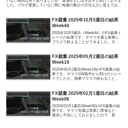
いない期間は色々ありましたが、退場せずにほそぼそと続けておりま
した。ブログ更新していない間に毎週の集計の方法も少し変えており
ますので、その方法に従ってブログの方も更新していきま...
FX裁量 2025年10月5週目の結果
FX裁量トレード
Week44
2025年10月5週目（Week44）のFX裁量ト
レードの結果です。サマリ今週も無事に
プラスで終えることができました。方向
感がなく、大きめのレンジ相場だったた
め、先週に比べてエントリーは控えめだ
ったかもしれません。変更したトレード
FX裁量 2025年05月2週目の結果
FX裁量トレード
方法にも少...
Week19
2025年05月2週目(Week19)のFX裁量の結
果です。サマリGW後半から明けのトレー
ドでしたが、無事プラスで終わることが
できました。金曜日以外は意外とボラが
高くてトレードしやすかったイメージで
した。このまま、順調に増やしていきた
FX裁量 2025年02月1週目の結果
FX裁量トレード
いです...
Week06
2025年02月1週目(Week06)のFX裁量の結
果です。サマリ先週は実家に帰省など、
週末に不在にしておりましたので、更新
できませんでした。2025/02/16遅ればせ
ながら結果を残します。今週のトレード