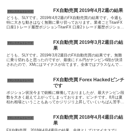
FX自動売買 2019年4月2週の結果
FXシステムトレード
どうも、SLYです。2019年4月2週のFX自動売買の結果です。今週も
特に大きな動きはなく無難に乗り切っております。業者ごとTitanFX
口座1トレード履歴ポジションTitanFX 口座2トレード履歴ポジション
XMトレード履歴ポジションF...
FX自動売買 2019年3月2週目の結
FXシステムトレード
果
どうも、SLYです。2019年3月2週目のFX自動売買の結果です。無難
に乗り切れると思ったのですが、最後にドル円がナンピン6段が決済
されたので、XMにはマイナスが出てます。全体ではプラスなんです
けどね…。業者ごとTitanFX 口座1トレー...
FX自動売買 Forex Hackedピンチ
FXシステムトレード
です
ポジション状況今まで銃帳に稼働しておりましたが、最大ナンピン段
数を大きく超えて上がってしまっております。ピンチです。8月は夏
枯れ相場ということもあってかジリジリ上昇していくいちばん苦手な
チャートの動きをして反転が甘くて利確できずにナンピン段...
FX自動売買 2018年4月4週目の結
FXシステムトレード
果
FX自動売買、2018年4月4週目の結果。全体としてはマイナスでし