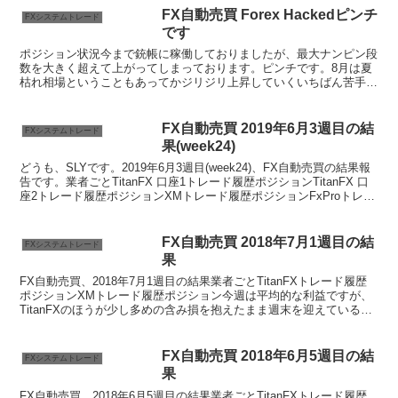
FX自動売買 Forex Hackedピンチ
FXシステムトレード
です
ポジション状況今まで銃帳に稼働しておりましたが、最大ナンピン段
数を大きく超えて上がってしまっております。ピンチです。8月は夏
枯れ相場ということもあってかジリジリ上昇していくいちばん苦手な
チャートの動きをして反転が甘くて利確できずにナンピン段...
FX自動売買 2019年6月3週目の結
FXシステムトレード
果(week24)
どうも、SLYです。2019年6月3週目(week24)、FX自動売買の結果報
告です。業者ごとTitanFX 口座1トレード履歴ポジションTitanFX 口
座2トレード履歴ポジションXMトレード履歴ポジションFxProトレー
ド履歴なしポジシ...
FX自動売買 2018年7月1週目の結
FXシステムトレード
果
FX自動売買、2018年7月1週目の結果業者ごとTitanFXトレード履歴
ポジションXMトレード履歴ポジション今週は平均的な利益ですが、
TitanFXのほうが少し多めの含み損を抱えたまま週末を迎えているの
で少し心配ですね。また、利益が順調に...
FX自動売買 2018年6月5週目の結
FXシステムトレード
果
FX自動売買、2018年6月5週目の結果業者ごとTitanFXトレード履歴