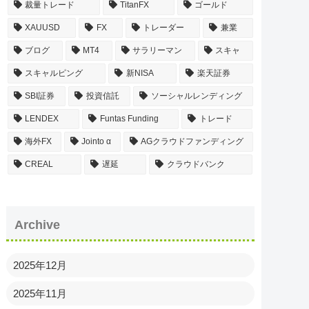
裁量トレード
TitanFX
ゴールド
XAUUSD
FX
トレーダー
兼業
ブログ
MT4
サラリーマン
スキャ
スキャルピング
新NISA
楽天証券
SBI証券
投資信託
ソーシャルレンディング
LENDEX
Funtas Funding
トレード
海外FX
Jointo α
AGクラウドファンディング
CREAL
遅延
クラウドバンク
Archive
2025年12月
2025年11月