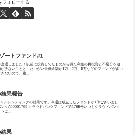
Yをフォローする
うリゾートファンド#1
が当選しました！以前に投資してたものから得た利益の再投資と不足分を追
が少ないことと、たいがい最低金額が1万、2万、5万などのファンドが多い
ないので、複...
目の結果報告
シャルレンディングの結果です。今週は成立したファンドが1件ございまし
クA00001769 クラウドバンクファンド第1769号いつもクラウドバンク
ご...
の結果