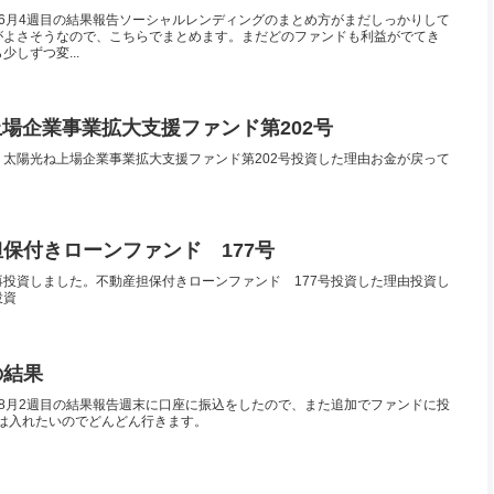
8年6月4週目の結果報告ソーシャルレンディングのまとめ方がまだしっかりして
がよさそうなので、こちらでまとめます。まだどのファンドも利益がでてき
しずつ変...
 上場企業事業拡大支援ファンド第202号
太陽光ね上場企業事業拡大支援ファンド第202号投資した理由お金が戻って
動産担保付きローンファンド 177号
投資しました。不動産担保付きローンファンド 177号投資した理由投資し
投資
の結果
8年8月2週目の結果報告週末に口座に振込をしたので、また追加でファンドに投
いは入れたいのでどんどん行きます。