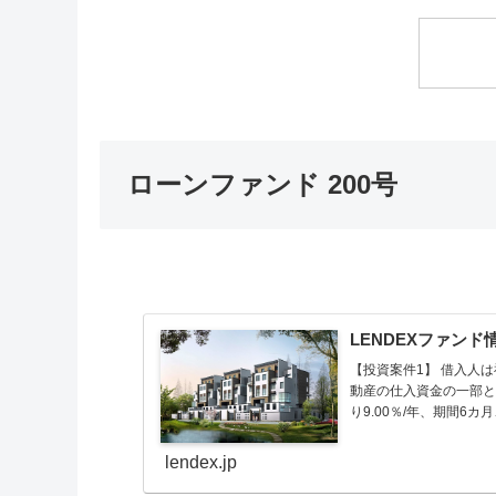
ローンファンド 200号
LENDEXファンド
【投資案件1】 借入人
動産の仕入資金の一部と
り9.00％/年、期間6
lendex.jp