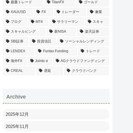
裁量トレード
TitanFX
ゴールド
XAUUSD
FX
トレーダー
兼業
ブログ
MT4
サラリーマン
スキャ
スキャルピング
新NISA
楽天証券
SBI証券
投資信託
ソーシャルレンディング
LENDEX
Funtas Funding
トレード
海外FX
Jointo α
AGクラウドファンディング
CREAL
遅延
クラウドバンク
Archive
2025年12月
2025年11月