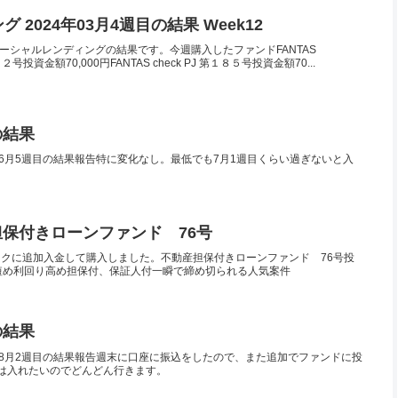
2024年03月4週目の結果 Week12
2)のソーシャルレンディングの結果です。今週購入したファンドFANTAS
 第１８２号投資金額70,000円FANTAS check PJ 第１８５号投資金額70...
の結果
8年6月5週目の結果報告特に変化なし。最低でも7月1週目くらい過ぎないと入
動産担保付きローンファンド 76号
ンクに追加入金して購入しました。不動産担保付きローンファンド 76号投
短め利回り高め担保付、保証人付一瞬で締め切られる人気案件
の結果
8年8月2週目の結果報告週末に口座に振込をしたので、また追加でファンドに投
いは入れたいのでどんどん行きます。