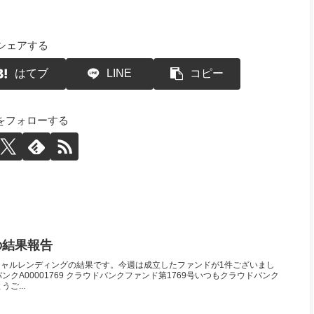
シェアする
はてブ
LINE
コピー
Yをフォローする
目の結果報告
シャルレンディングの結果です。今週は成立したファンドが1件ございまし
クA00001769 クラウドバンクファンド第1769号いつもクラウドバンク
ご...