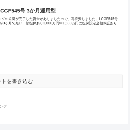
LCGF545号 3か月運用型
ングの返済が完了した資金がありましたので、再投資しました。LCGF545号
3ヶ月で短い一部担保あり3,000万円中1,500万円に担保設定全額保証あり
ントを書き込む
ング