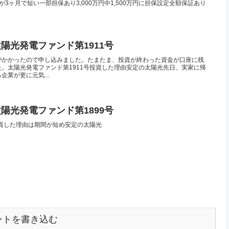
3ヶ月で短い一部担保あり3,000万円中1,500万円に担保設定全額保証あり
太陽光発電ファンド第1911号
がかかったので申し込みました。たまたま、投資が終わった資金が口座に残
。太陽光発電ファンド第1911号投資した理由安定の太陽光先日、実家に帰
業が更に元気...
太陽光発電ファンド第1899号
投資した理由は期間が短め安定の太陽光
ントを書き込む