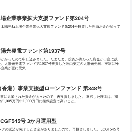
 上場企業事業拡大支援ファンド第204号
太陽光ね上場企業事業拡大支援ファンド第204号投資した理由お金が戻って
太陽光発電ファンド第1937号
がかかったので申し込みました。たまたま、投資が終わった資金が口座に残
。太陽光発電ファンド第1937号投資した理由安定の太陽光先日、実家に帰
業が更に元気...
 海外（香港）事業支援型ローンファンド 第348号
ndで無事に返済された資金があったので、再投資しました。 選択した理由は、期
1,005万円中1,000万円に担保設定で高いこと。
LCGF545号 3か月運用型
ングの返済が完了した資金がありましたので、再投資しました。LCGF545号