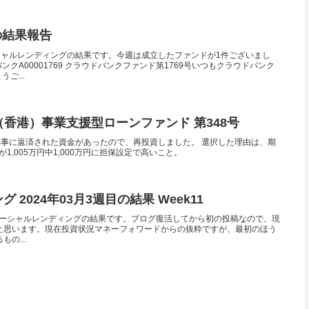
目の結果報告
シャルレンディングの結果です。今週は成立したファンドが1件ございまし
クA00001769 クラウドバンクファンド第1769号いつもクラウドバンク
ご...
 海外（香港）事業支援型ローンファンド 第348号
ndで無事に返済された資金があったので、再投資しました。 選択した理由は、期
1,005万円中1,000万円に担保設定で高いこと。
2024年03月3週目の結果 Week11
11)のソーシャルレンディングの結果です。ブログ復活してから初の投稿なので、現
と思います。現在投資状況マネーフォワードからの抜粋ですが、最初のほう
の...