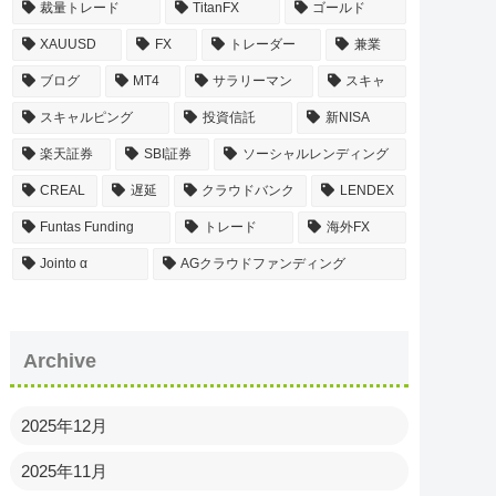
裁量トレード
TitanFX
ゴールド
XAUUSD
FX
トレーダー
兼業
ブログ
MT4
サラリーマン
スキャ
スキャルピング
投資信託
新NISA
楽天証券
SBI証券
ソーシャルレンディング
CREAL
遅延
クラウドバンク
LENDEX
Funtas Funding
トレード
海外FX
Jointo α
AGクラウドファンディング
Archive
2025年12月
2025年11月