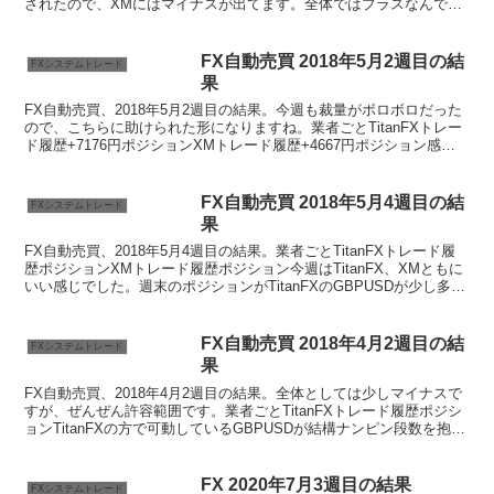
されたので、XMにはマイナスが出てます。全体ではプラスなんです
けどね…。業者ごとTitanFX 口座1トレー...
FX自動売買 2018年5月2週目の結
FXシステムトレード
果
FX自動売買、2018年5月2週目の結果。今週も裁量がボロボロだった
ので、こちらに助けられた形になりますね。業者ごとTitanFXトレー
ド履歴+7176円ポジションXMトレード履歴+4667円ポジション感想
裁量だと振り回されっぱなしで大変な...
FX自動売買 2018年5月4週目の結
FXシステムトレード
果
FX自動売買、2018年5月4週目の結果。業者ごとTitanFXトレード履
歴ポジションXMトレード履歴ポジション今週はTitanFX、XMともに
いい感じでした。週末のポジションがTitanFXのGBPUSDが少し多め
なのが気になりますが、ま...
FX自動売買 2018年4月2週目の結
FXシステムトレード
果
FX自動売買、2018年4月2週目の結果。全体としては少しマイナスで
すが、ぜんぜん許容範囲です。業者ごとTitanFXトレード履歴ポジシ
ョンTitanFXの方で可動しているGBPUSDが結構ナンピン段数を抱え
ている状態でした。ナンピンは解消...
FX 2020年7月3週目の結果
FXシステムトレード