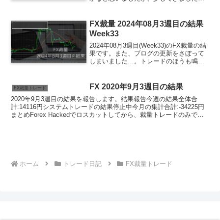
ですが、やはり飲み会などもあり、トレ
ードできる日数は少なかったです。とり
あえず、負けなかったのでよかったで
FX裁量 2024年08月3週目の結果
FX裁量トレード
す。来週は...
Week33
2024年08月3週目(Week33)のFX裁量の結
果です。また、ブログの更新をさぼって
しまいました…。トレードのほうも鳴か
ず飛ばずであまり進歩しておりませ
ん…。サマリお盆中のトレードでした。
普段通りの時間帯にトレードを行おうと
FX 2020年9月3週目の結果
FX裁量トレード
思えるタイミ...
2020年9月3週目の結果を報告します。結果報告今週の結果全体合
計:14116円システムトレードの結果停止中今月の集計合計:-34225円
まとめForex Hackedでロスカットしてから、裁量トレードのみでル
ールに従ってトレードを行ってお...
ホーム
トレード日記
FX裁量トレード