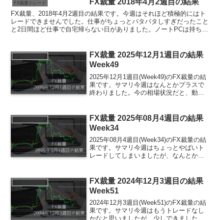
FX裁量 2018年4月2週目の結果
FX裁量トレード
FX裁量、2018年4月2週目の結果です。今週はそれほど積極的にはト
レードできませんでした。仕事がちょっとバタバタしすぎだったこと
と2日間ほど仕事で自宅帰らない日がありました。ノートPCは持ち歩
いていたのですが、仕事におわれてチャートを見る...
FX裁量 2025年12月1週目の結果
FX裁量トレード
Week49
2025年12月1週目(Week49)のFX裁量の結
果です。サマリ今週はなんとかプラスで
終わりました。今の相場状況だと、動き
出したときに30分くらいでさっと100pips
程度取れるようなトレードがよさそうに
自分は感じました。業者ごとTita...
FX裁量 2025年08月4週目の結果
FX裁量トレード
Week34
2025年08月4週目(Week34)のFX裁量の結
果です。サマリ今週はちょっとやばいト
レードしてしまいましたが、なんとか勝
てました。今週のトレード振り返りエン
トリータイミング結果またしても、上が
っているところをSで立ち向かってしまい
FX裁量 2024年12月3週目の結果
FX裁量トレード
ました...
Week51
2024年12月3週目(Week51)のFX裁量の結
果です。サマリ今週はもうトレードなし
かなと思いましたが、少しできました。