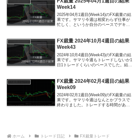
FX裁量 2025年04月1週目の結果
FX裁量トレード
た。お仕事で...
Week14
2025年04月1週目(Week14)のFX裁量の結
果です。サマリ今週は相変わらず仕事が
忙しく、というか自分のペースでデキる
仕事ではないので毎度のことですが読め
ずで偉い人たちが騒ぎ出すと問答無用で
急かされるのでなかなか思うように時間
FX裁量 2024年10月4週目の結果
FX裁量トレード
が調整で...
Week43
2024年10月4週目(Week43)のFX裁量の結
果です。サマリ今週もトレードしないか1
日1トレードくらいのペースでした。結果
はプラスですが、もう少し利益を伸ばせ
るようなタイミングもあったので、やは
り握力が弱いなと感じています。ちょっ
FX裁量 2024年02月4週目の結果
FX裁量トレード
とチ...
Week09
2024年02月1週目(Week09)のFX裁量の結
果です。サマリ今週はなんとかプラスで
終わりました。トレードする時間があま
りとれなくてトレードなしで終わるかと
思いましたが、なんとか数回エントリー
して1ポジションだけ利益を伸ばすことが
できま...
ホーム
トレード日記
FX裁量トレード