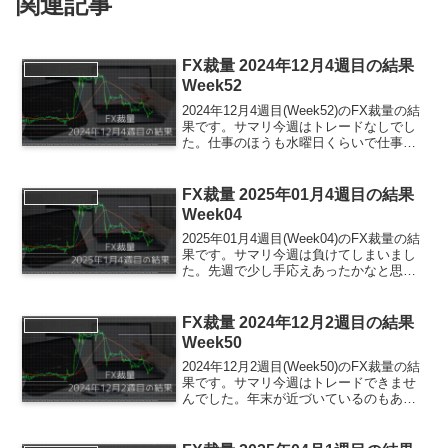
関連記事
FX裁量 2024年12月4週目の結果
FX裁量トレード
Week52
2024年12月4週目(Week52)のFX裁量の結
果です。サマリ今週はトレードなしでし
た。仕事のほうも水曜日くらいで仕事納
めとなりました。また、私が現在利用し
ているTitanFXはクリスマス中は停止して
おりましたので、そもそもあまりトレ
FX裁量 2025年01月4週目の結果
FX裁量トレード
ー...
Week04
2025年01月4週目(Week04)のFX裁量の結
果です。サマリ今週は負けてしまいまし
た。先週で少し手応えあったかなと思っ
たのですが、だめでした…ですが、何度
も損切りをするというのは避けられまし
た。大負けした翌日に頑張りましたが、
FX裁量 2024年12月2週目の結果
FX裁量トレード
巻き返し...
Week50
2024年12月2週目(Week50)のFX裁量の結
果です。サマリ今週はトレードできませ
んでした。年末が近づいているのもあ
り、週に２回飲み会に行ったり、飲み会
に行ってない日は飲みに行った日の分や
りきれなかった仕事をやっておりまし