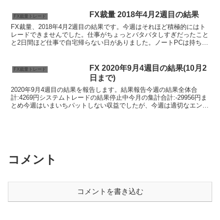
できなかった。徹夜になるなんて、最近
あまりないけど、いけていない人が担当
FX裁量 2018年4月2週目の結果
FX裁量トレード
している...
FX裁量、2018年4月2週目の結果です。今週はそれほど積極的にはト
レードできませんでした。仕事がちょっとバタバタしすぎだったこと
と2日間ほど仕事で自宅帰らない日がありました。ノートPCは持ち歩
いていたのですが、仕事におわれてチャートを見る...
FX 2020年9月4週目の結果(10月2
FX裁量トレード
日まで)
2020年9月4週目の結果を報告します。結果報告今週の結果全体合
計:4269円システムトレードの結果停止中今月の集計合計:-29956円ま
とめ今週はいまいちパットしない収益でしたが、今週は適切なエント
リーポイントでポジションを取ることを意識...
コメント
コメントを書き込む