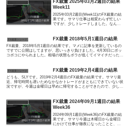
FX裁量 2025年03月2週目の結果
FX裁量トレード
Week11
2025年03月2週目(Week11)のFX裁量の結
果です。サマリ仕事は相変わらず忙しい
ですが、少しトレードしました。なんと
か価値で終わることができましたが危な
いトレードしかなかったです。環境認識
とエントリータイミング大事ですね。
FX裁量 2018年5月1週目の結果
FX裁量トレード
Titan...
FX裁量、2018年5月1週目の結果です。マメに記事を更新しているの
ですでに公開はしてますが、思いっきり負けました。4月30日にボッ
コボコにやられました。相場の状態もボラが低くてイマイチだったの
ですが自分のコンディションは最悪でした。言い訳...
FX裁量 2019年2月4週目の結果
FX裁量トレード
どうも、SLYです。2019年2月4週目のFX裁量の結果です。サマリ最
近、帰宅時間も遅いためなかなかトレードがまともにできていない状
況ですが、今週は金曜日は早めに帰宅することができたので、少しだ
けトレードすることができました。業者ごとヒロセ...
FX裁量 2024年09月1週目の結果
FX裁量トレード
Week36
2024年09月1週目(Week36)のFX裁量の結
果です。サマリ今週は木曜日から金曜日
にかけて仕事が徹夜になったことと、金
曜日は歓迎会で仕事のあとのトレードが