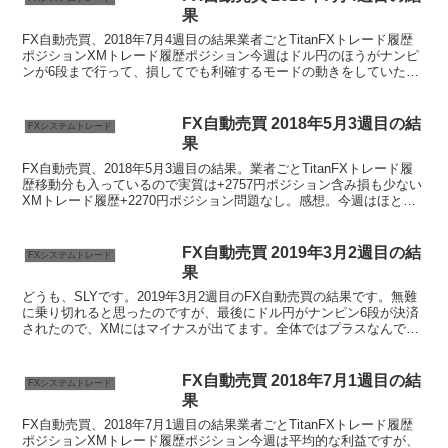
果
FX自動売買、2018年7月4週目の結果業者ごとTitanFXトレード履歴
ポジションXMトレード履歴ポジション今週はドル円のほうがナンピ
ンが6段まで行って、損してでも利確するモードの動きをしていたの
で、XMについてはトータルでマイナスですが...
FX自動売買 2018年5月3週目の結
FXシステムトレード
果
FX自動売買、2018年5月3週目の結果。業者ごとTitanFXトレード履
歴移動分も入っているので実質は+2757円ポジション含み損も少ない
XMトレード履歴+2270円ポジション問題なし。感想。今週はほとん
ど見ることもなかったけど安定して可...
FX自動売買 2019年3月2週目の結
FXシステムトレード
果
どうも、SLYです。2019年3月2週目のFX自動売買の結果です。無難
に乗り切れると思ったのですが、最後にドル円がナンピン6段が決済
されたので、XMにはマイナスが出てます。全体ではプラスなんです
けどね…。業者ごとTitanFX 口座1トレー...
FX自動売買 2018年7月1週目の結
FXシステムトレード
果
FX自動売買、2018年7月1週目の結果業者ごとTitanFXトレード履歴
ポジションXMトレード履歴ポジション今週は平均的な利益ですが、