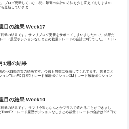
た。ブログ更新していない間に毎週の集計の方法も少し変えておりますの
更新していきま...
4週目の結果 Week17
17)のFX裁量の結果です。サマリブログ更新をサボってしまいましたので、結果だ
FXトレード履歴ポジションなしまとめ裁量トレードの合計は0円でした。FXトレ
4月1週の結果
月1週のFX自動売買の結果です。今週も無難に稼働してくれてます。業者ごと
ポジションTitanFX 口座2トレード履歴ポジションXMトレード履歴ポジション
2週目の結果 Week10
10)のFX裁量の結果です。サマリ今週もなんとかプラスで終わることができまし
TitanFXトレード履歴ポジションなしまとめ裁量トレードの合計は296円で