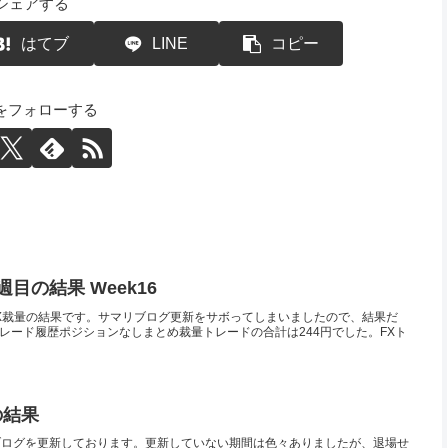
シェアする
はてブ
LINE
コピー
Yをフォローする
3週目の結果 Week16
16)のFX裁量の結果です。サマリブログ更新をサボってしまいましたので、結果だ
Xトレード履歴ポジションなしまとめ裁量トレードの合計は244円でした。FXト
の結果
ブログを更新しております。更新していない期間は色々ありましたが、退場せ