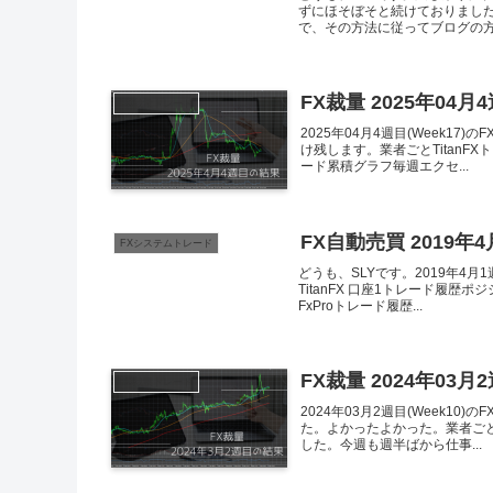
ずにほそぼそと続けておりまし
で、その方法に従ってブログの方も
FX裁量 2025年04月
FX裁量トレード
2025年04月4週目(Week
け残します。業者ごとTitan
ード累積グラフ毎週エクセ...
FX自動売買 2019年
FXシステムトレード
どうも、SLYです。2019年4
TitanFX 口座1トレード履歴
FxProトレード履歴...
FX裁量 2024年03月
FX裁量トレード
2024年03月2週目(Week
た。よかったよかった。業者ごと
した。今週も週半ばから仕事...