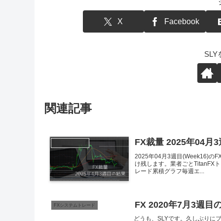
X
Facebook
SL
関連記事
FX裁量 2025年04月
FX裁量トレード
2025年04月3週目(Week
け残します。業者ごとTitanF
レード累積グラフ毎週エ...
FX 2020年7月3週目
FXシステムトレード
どうも、SLYです。久しぶりに