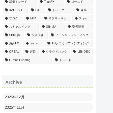
裁量トレード
TitanFX
ゴールド
XAUUSD
FX
トレーダー
兼業
ブログ
MT4
サラリーマン
スキャ
スキャルピング
新NISA
楽天証券
SBI証券
投資信託
ソーシャルレンディング
海外FX
Jointo α
AGクラウドファンディング
CREAL
遅延
クラウドバンク
LENDEX
Funtas Funding
トレード
Archive
2025年12月
2025年11月